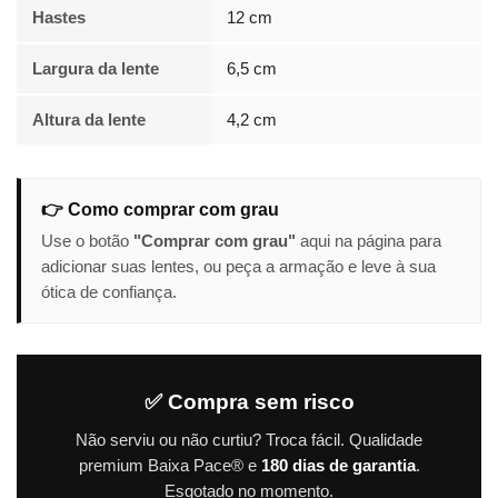
Hastes
12 cm
Largura da lente
6,5 cm
Altura da lente
4,2 cm
👉 Como comprar com grau
Use o botão
"Comprar com grau"
aqui na página para
adicionar suas lentes, ou peça a armação e leve à sua
ótica de confiança.
✅ Compra sem risco
Não serviu ou não curtiu? Troca fácil. Qualidade
premium Baixa Pace® e
180 dias de garantia
.
Esgotado no momento.