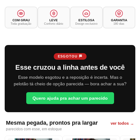
COM GRAU
LEVE
ESTILOSA
GARANTIA
Toda graduação
Conforto diário
Design exclusivo
180 dias
ESGOTOU 🏁
Esse cruzou a linha antes de você
Esse modelo esgotou e a reposição é incerta. Mas o
pelotão tá cheio de opção parecida — bora achar a sua?
Quero ajuda pra achar um parecido
Mesma pegada, prontos pra largar
ver todos →
parecidos com esse, em estoque