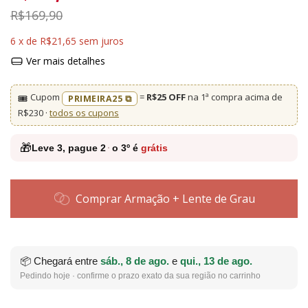
R$169,90
6
x de
R$21,65
sem juros
Ver mais detalhes
Cupom
=
R$25 OFF
na 1ª compra acima de
🎟️
PRIMEIRA25 ⧉
R$230 ·
todos os cupons
🎁
Leve
3
, pague
2
·
o 3º é
grátis
Comprar Armação + Lente de Grau
📦 Chegará entre
sáb., 8 de ago.
e
qui., 13 de ago.
Pedindo hoje · confirme o prazo exato da sua região no carrinho