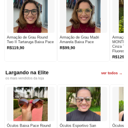
Armação de Grau Round
Armação de Grau Madri
Armação 
Two II Tartaruga Baixa Pace
Amarela Baixa Pace
MONTRE
Cinza Tr
R$119,90
R$99,90
Fluoresc
R$129,9
Largando na Elite
ver todos →
os mais vendidos da loja
Óculos Baixa Pace Round
Óculos Esportivo San
Óculos B