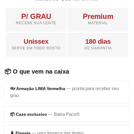
P/ GRAU
Premium
RECEBE SUA LENTE
MATERIAL
Unissex
180 dias
SERVE EM TODO ROSTO
DE GARANTIA
📦 O que vem na caixa
— pronta para receber seu
👓 Armação LIMA Vermelha
grau
— Baixa Pace®
📦 Case exclusivo
— para limpeza das lentes
🧴 Flanela