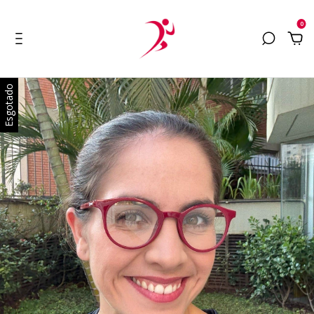
0
Esgotado