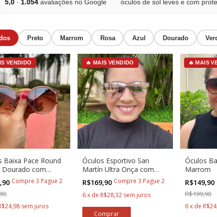
5,0
·
1.054
avaliações no Google
·
óculos de sol leves e com pro
dos
Preto
Marrom
Rosa
Azul
Dourado
Ver
IS VENDIDO
🔥 MAIS VENDIDO
🔥 MAIS 
s Baixa Pace Round
Óculos Esportivo San
Óculos Ba
I Dourado com
Martín Ultra Onça com
Marrom
m para Corredores
Rosa
Compre 3 Pague 2
Compre 3 Pague 2
,90
R$169,90
R$149,90
90
R$199,90
6
x
de
R$28,32
sem juros
R$24,98
sem juros
6
x
de
R$24