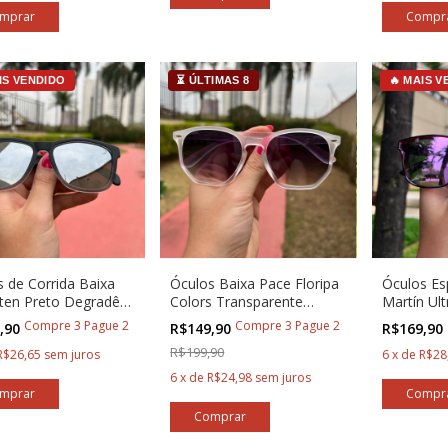
IS VENDIDO
⏳ ÚLTIMAS 8
🔥 MAIS 
 de Corrida Baixa
Óculos Baixa Pace Floripa
Óculos Es
Iten Preto Degradê
Colors Transparente
Martín Ul
rata
Degradê
lente Ros
Compre 3 Pague 2
Compre 3 Pague 2
,90
R$149,90
R$169,90
R$199,90
R$26,65
sem juros
6
x
de
R$28
6
x
de
R$24,98
sem juros