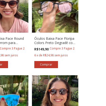
ixa Pace Round
Óculos Baixa Pace Floripa
rrom para
Colors Preto Degradê com
s
Rosa
Compre 3 Pague 2
Compre 3 Pague 2
R$149,90
,98
sem juros
6
x
de
R$24,98
sem juros