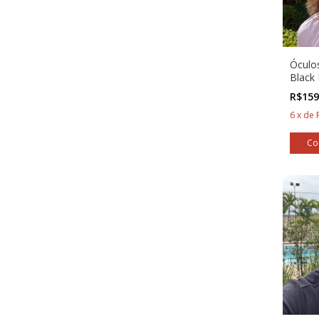
Óculos
Black
R$159
6
x
de