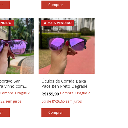
VENDIDO
🔥 MAIS VENDIDO
portivo San
Óculos de Corrida Baixa
tra Vinho com
Pace Iten Preto Degradê
a
com Lilás
Compre 3 Pague 2
Compre 3 Pague 2
R$159,90
,32
sem juros
6
x
de
R$26,65
sem juros