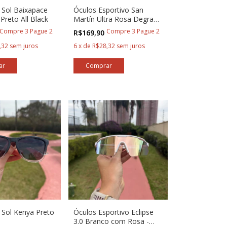
 Sol Baixapace
Óculos Esportivo San
Preto All Black
Martín Ultra Rosa Degradê
com lente Rosa
Compre 3 Pague 2
Compre 3 Pague 2
R$169,90
,32
sem juros
6
x
de
R$28,32
sem juros
 Sol Kenya Preto
Óculos Esportivo Eclipse
3.0 Branco com Rosa -