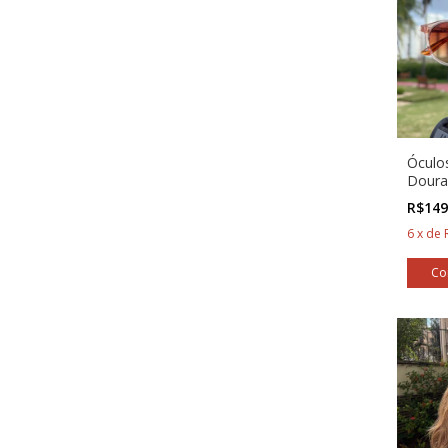
Óculo
Dour
Degra
R$149
6
x
de