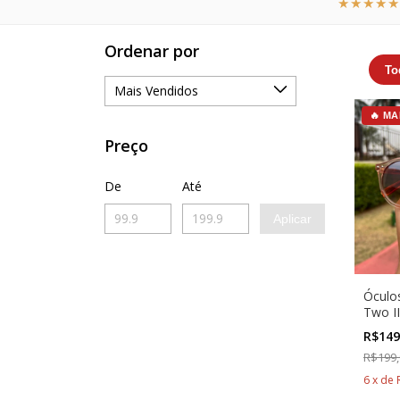
★★★★★
Ordenar por
To
🔥 MA
Preço
De
Até
Aplicar
Óculo
Two I
Marro
R$149
R$199,
6
x
de