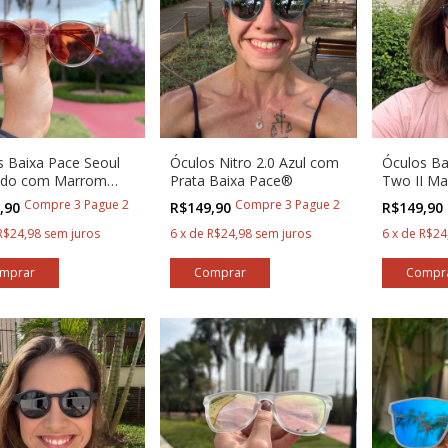
s Baixa Pace Seoul
Óculos Nitro 2.0 Azul com
Óculos Ba
ado com Marrom
Prata Baixa Pace®
Two II Ma
dê
Corredore
Compre 3 Pague 2
Compre 3 Pague 2
,90
R$149,90
R$149,90
R$24,98
sem juros
6
x
de
R$24,98
sem juros
6
x
de
R$24