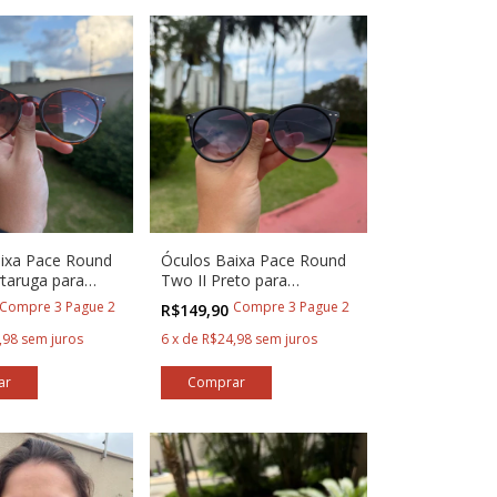
ixa Pace Round
Óculos Baixa Pace Round
rtaruga para
Two II Preto para
s
Corredores
Compre 3 Pague 2
Compre 3 Pague 2
R$149,90
,98
sem juros
6
x
de
R$24,98
sem juros