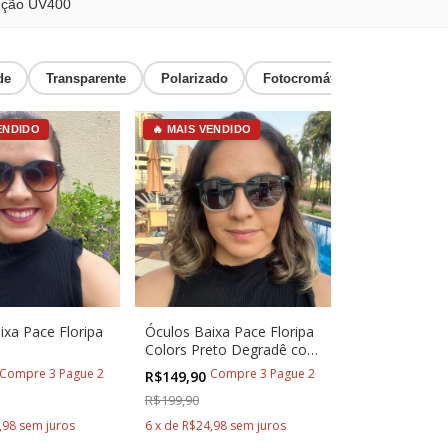
teção UV400
de
Transparente
Polarizado
Fotocromático
Round
VENDIDO
🔥 MAIS VENDIDO
ixa Pace Floripa
Óculos Baixa Pace Floripa
Colors Preto Degradê com
Prata
Compre 3 Pague 2
Compre 3 Pague 2
R$149,90
R$199,90
,98
sem juros
6
x
de
R$24,98
sem juros