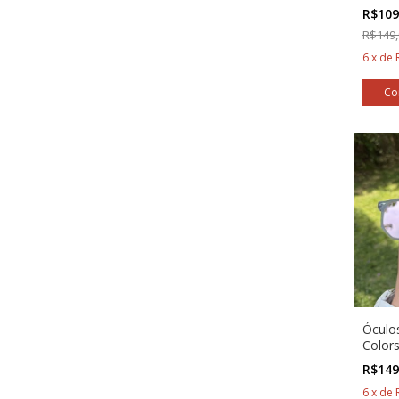
R$109
R$149,
6
x
de
Óculos
Color
R$149
6
x
de