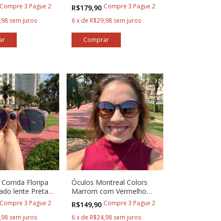
Baixa Pace®
Compre 3 Pague 2
Compre 3 Pague 2
R$179,90
,98
sem juros
6
x
de
R$29,98
sem juros
Corrida Floripa
Óculos Montreal Colors
do lente Preta
Marrom com Vermelho
ce®
Baixa Pace®
Compre 3 Pague 2
Compre 3 Pague 2
R$149,90
,98
sem juros
6
x
de
R$24,98
sem juros