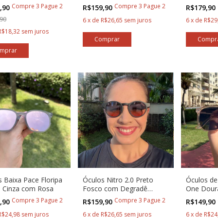
Corredores
Compre 3 Pague 2
Compre 3 Pague 2
,90
R$159,90
R$179,90
90
6
x
de
R$26,65
sem juros
6
x
de
R$29
R$18,32
sem juros
 Baixa Pace Floripa
Óculos Nitro 2.0 Preto
Óculos de 
s Cinza com Rosa
Fosco com Degradê
One Doura
Sunset Baixa Pace®
Baixa Pa
Compre 3 Pague 2
Compre 3 Pague 2
,90
R$159,90
R$149,90
R$24,98
sem juros
6
x
de
R$26,65
sem juros
6
x
de
R$24