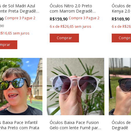
 de Sol Madri Azul
Óculos Nitro 2.0 Preto
Óculos de
ente Preta Degradê
com Marrom Degradê
Kenya 2.0 
do para Corredores
Baixa Pace®
Compre 3 Pague 2
Compre 3 Pague 2
90
R$159,90
R$169,90
90
6
x
de
R$26,65
sem juros
6
x
de
R$28
R$16,65
sem juros
 Baixa Pace Infantil
Óculos Baixa Pace Fusion
Óculos de
inha Preto com Prata
Gelo com lente Fumê para
Degradê