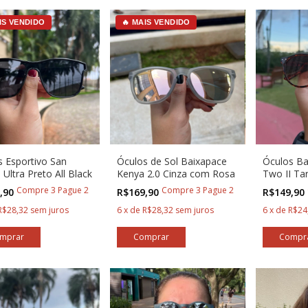
IS VENDIDO
🔥 MAIS VENDIDO
s Esportivo San
Óculos de Sol Baixapace
Óculos Ba
 Ultra Preto All Black
Kenya 2.0 Cinza com Rosa
Two II Ta
Corredore
Compre 3 Pague 2
Compre 3 Pague 2
,90
R$169,90
R$149,90
R$28,32
sem juros
6
x
de
R$28,32
sem juros
6
x
de
R$24