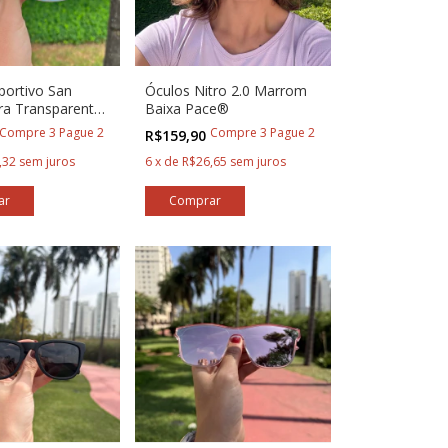
portivo San
Óculos Nitro 2.0 Marrom
tra Transparente
Baixa Pace®
Compre 3 Pague 2
Compre 3 Pague 2
R$159,90
,32
sem juros
6
x
de
R$26,65
sem juros