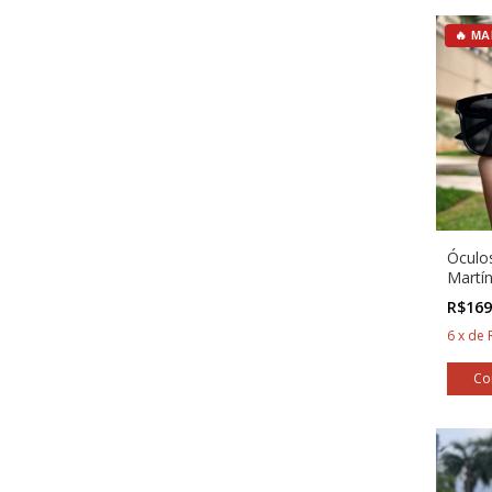
🔥 MA
Óculo
Martín
R$169
6
x
de