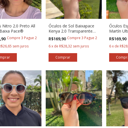
 Nitro 2.0 Preto All
Óculos de Sol Baixapace
Óculos Es
 Baixa Pace®
Kenya 2.0 Transparente
Martín Ul
com Rosa
com Azul
Compre 3 Pague 2
Compre 3 Pague 2
,90
R$169,90
R$169,90
R$26,65
sem juros
6
x
de
R$28,32
sem juros
6
x
de
R$28