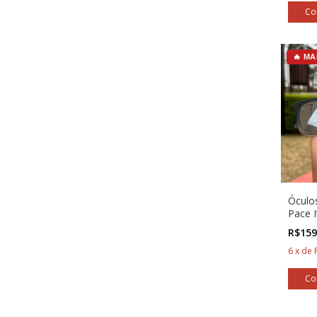
🔥 MA
Óculos
Pace 
com P
R$159
6
x
de