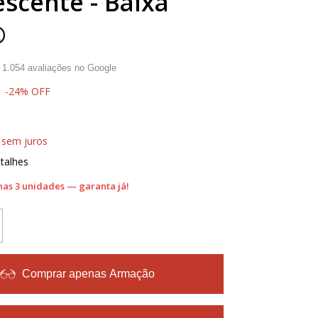
escente - Baixa
®
·
1.054
avaliações no Google
-
24
%
OFF
sem juros
talhes
as 3 unidades — garanta já!
Comprar apenas Armação