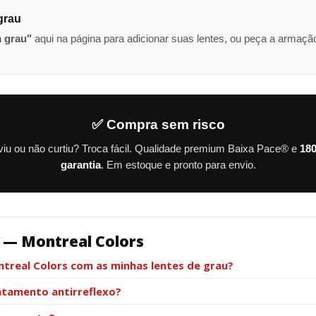
grau
 grau"
aqui na página para adicionar suas lentes, ou peça a armação
✅ Compra sem risco
iu ou não curtiu? Troca fácil. Qualidade premium Baixa Pace® e
180
garantia
. Em estoque e pronto para envio.
 — Montreal Colors
real Colors com as minhas lentes de grau?
ratamento antirreflexo?