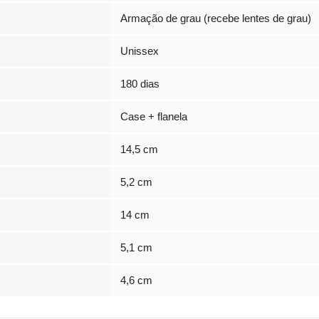
Armação de grau (recebe lentes de grau)
Unissex
180 dias
Case + flanela
14,5 cm
5,2 cm
14 cm
5,1 cm
4,6 cm