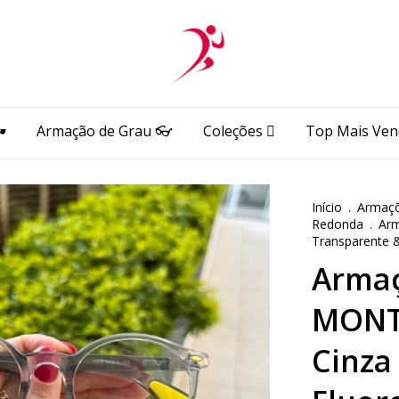
️
Armação de Grau 👓
Coleções 🫆
Top Mais Ven
Início
.
Armaçõ
Redonda
.
Ar
Transparente &
Armaç
MONT
Cinza