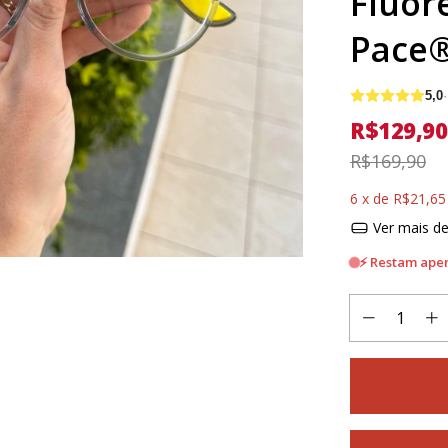
Fluor
Pace
5,0
R$129,90
R$169,90
6
x de
R$21,65
Ver mais de
⚡ Restam apen