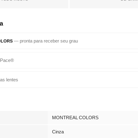
a
— pronta para receber seu grau
OLORS
 Pace®
as lentes
MONTREAL COLORS
Cinza