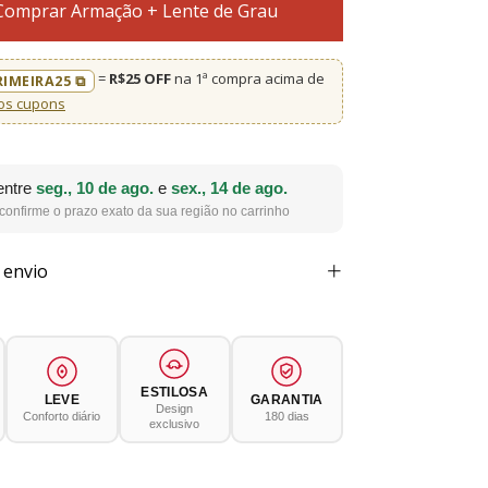
Comprar Armação + Lente de Grau
=
R$25 OFF
na 1ª compra acima de
RIMEIRA25 ⧉
os cupons
entre
seg., 10 de ago.
e
sex., 14 de ago.
confirme o prazo exato da sua região no carrinho
 envio
ESTILOSA
LEVE
GARANTIA
Design
Conforto diário
180 dias
exclusivo