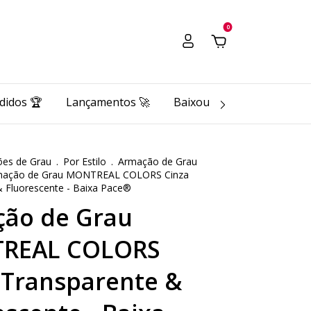
0
didos 🏆
Lançamentos 🚀
Baixou o Pace 🔥
Pace 
es de Grau
.
Por Estilo
.
Armação de Grau
mação de Grau MONTREAL COLORS Cinza
 Fluorescente - Baixa Pace®
ão de Grau
REAL COLORS
 Transparente &