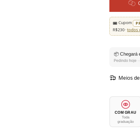
Cupom
🎟️
P
R$230 ·
todos 
📦 Chegará 
Pedindo hoje · 
Meios de
COM GRAU
Toda
graduação