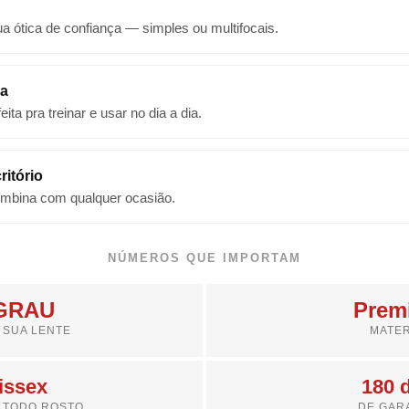
a ótica de confiança — simples ou multifocais.
da
ta pra treinar e usar no dia a dia.
ritório
mbina com qualquer ocasião.
NÚMEROS QUE IMPORTAM
 GRAU
Prem
 SUA LENTE
MATER
issex
180 
 TODO ROSTO
DE GAR