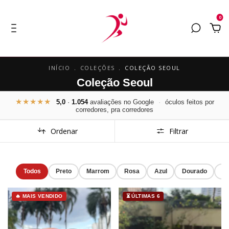
0
INÍCIO
.
COLEÇÕES
.
COLEÇÃO SEOUL
Coleção Seoul
★★★★★
5,0
·
1.054
avaliações no Google
·
óculos feitos por
corredores, pra corredores
Ordenar
Filtrar
Todos
Preto
Marrom
Rosa
Azul
Dourado
Ve
🔥 MAIS VENDIDO
⏳ ÚLTIMAS 6