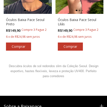
Óculos Baixa Pace Seoul
Óculos Baixa Pace Seoul
Preto
Lilás
Compre 3 Pague 2
Compre 3 Pague 2
R$149,90
R$149,90
6
x
de
R$24,98
sem juros
6
x
de
R$24,98
sem juros
Descubra óculos de sol redondos slim da Coleção Seoul. Design
esportivo, hastes flexíveis, leveza e proteção UV400. Perfeito
para corredores
Sobre a Baixapace