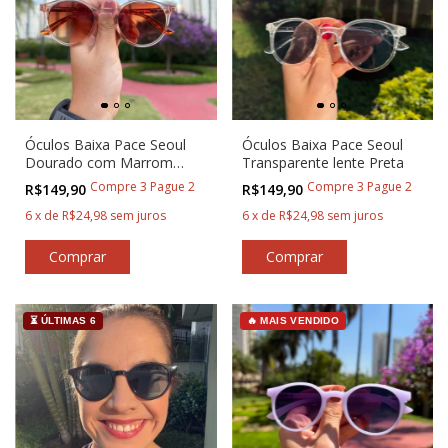
Óculos Baixa Pace Seoul
Óculos Baixa Pace Seoul
Dourado com Marrom
Transparente lente Preta
Degradê
Compre 3 Pague 2
Compre 3 Pague 2
R$149,90
R$149,90
6
x
de
R$24,98
sem juros
6
x
de
R$24,98
sem juros
⏳ ÚLTIMAS 6
🔥 MAIS VENDIDO