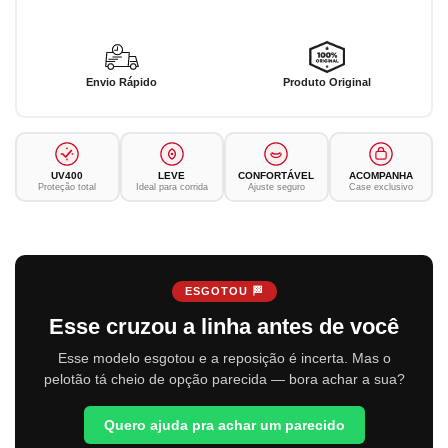
Envio Rápido
Produto Original
UV400
LEVE
CONFORTÁVEL
ACOMPANHA
Proteção total
Ideal para corrida
Ajuste seguro
Case exclusivo
ESGOTOU 🏁
Esse cruzou a linha antes de você
Esse modelo esgotou e a reposição é incerta. Mas o
pelotão tá cheio de opção parecida — bora achar a sua?
Quero ajuda pra achar um parecido