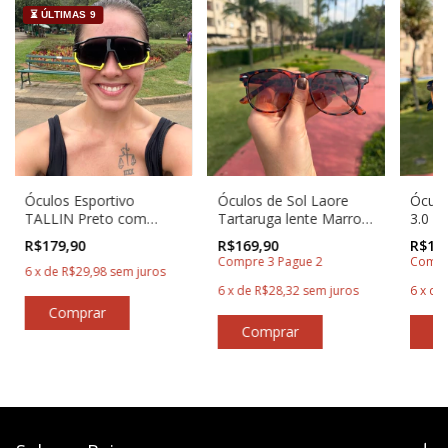
⏳ ÚLTIMAS 9
Óculos Esportivo
Óculos de Sol Laore
Óculo
TALLIN Preto com
Tartaruga lente Marrom
3.0 M
Amarelo Fluorescente
Degradê - Baixa Pace
Caram
R$179,90
R$169,90
R$169
Baixa Pace®
Compre 3 Pague 2
Compr
6
x
de
R$29,98
sem juros
6
x
de
R$28,32
sem juros
6
x
de