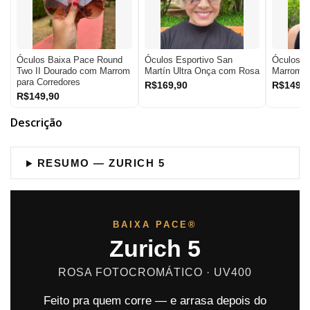
Óculos Baixa Pace Round
Óculos Esportivo San
Óculos B
Two II Dourado com Marrom
Martín Ultra Onça com Rosa
Marrom
para Corredores
R$169,90
R$149,9
R$149,90
Descrição
RESUMO — ZURICH 5
BAIXA PACE®
Zurich 5
ROSA FOTOCROMÁTICO · UV400
Feito pra quem corre — e arrasa depois do