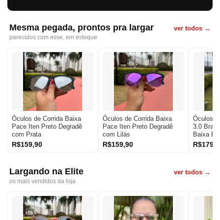
Mesma pegada, prontos pra largar
ver todos →
parecidos com esse, em estoque
Óculos de Corrida Baixa
Óculos de Corrida Baixa
Óculos E
Pace Iten Preto Degradê
Pace Iten Preto Degradê
3.0 Bran
com Prata
com Lilás
Baixa P
R$159,90
R$159,90
R$179,9
Largando na Elite
ver todos →
os mais vendidos da loja