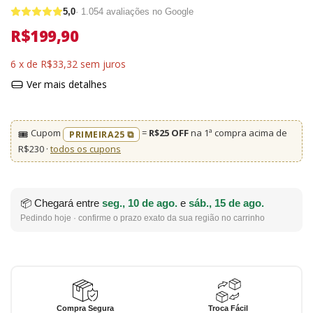
5,0
·
1.054
avaliações no Google
R$199,90
6
x de
R$33,32
sem juros
Ver mais detalhes
Cupom
=
R$25 OFF
na 1ª compra acima de
🎟️
PRIMEIRA25 ⧉
R$230 ·
todos os cupons
📦 Chegará entre
seg., 10 de ago.
e
sáb., 15 de ago.
Pedindo hoje · confirme o prazo exato da sua região no carrinho
Compra Segura
Troca Fácil