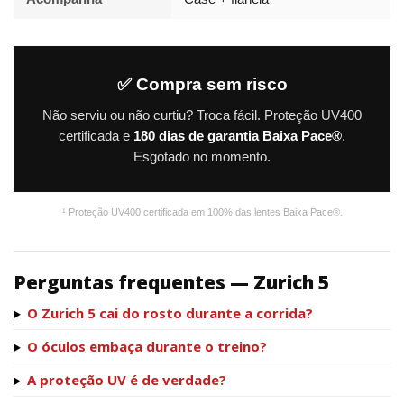
✅ Compra sem risco
Não serviu ou não curtiu? Troca fácil. Proteção UV400
certificada e
180 dias de garantia Baixa Pace®
.
Esgotado no momento.
¹ Proteção UV400 certificada em 100% das lentes Baixa Pace®.
Perguntas frequentes — Zurich 5
O Zurich 5 cai do rosto durante a corrida?
O óculos embaça durante o treino?
A proteção UV é de verdade?