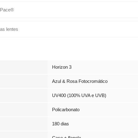
 Pace®
as lentes
Horizon 3
Azul & Rosa Fotocromático
UV400 (100% UVA e UVB)
Policarbonato
180 dias
Case + flanela