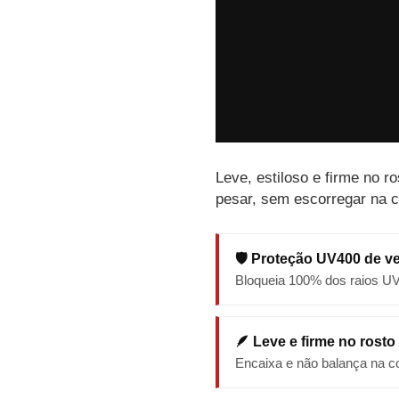
Leve, estiloso e firme no r
pesar, sem escorregar na c
🛡️ Proteção UV400 de v
Bloqueia 100% dos raios U
🪶 Leve e firme no rosto
Encaixa e não balança na co