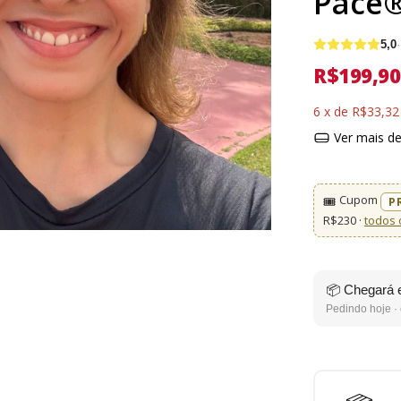
Pace
5,0
R$199,90
6
x de
R$33,32
Ver mais de
Cupom
🎟️
P
R$230 ·
todos 
📦 Chegará 
Pedindo hoje · 