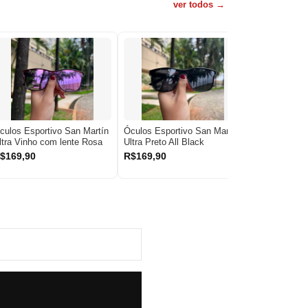
ver todos →
culos Esportivo San Martín
Óculos Esportivo San Martín
Óculos de So
ltra Vinho com lente Rosa
Ultra Preto All Black
Kenya 2.0 C
$169,90
R$169,90
R$169,90