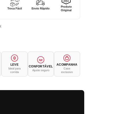
Produto
Troca Fácil
Envio Rápido
Original
:
LEVE
ACOMPANHA
CONFORTÁVEL
Ideal para
Case
Ajuste seguro
corrida
exclusivo