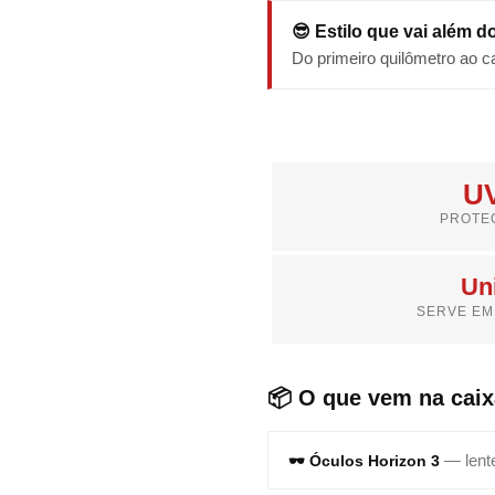
😎 Estilo que vai além do
Do primeiro quilômetro ao ca
U
PROTE
Un
SERVE EM
📦 O que vem na caix
— lent
🕶️ Óculos Horizon 3