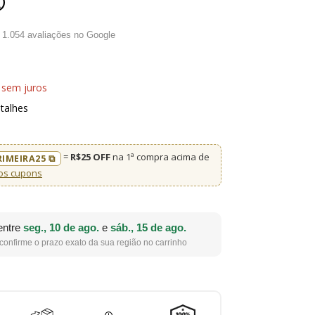
®
·
1.054
avaliações no Google
sem juros
talhes
=
R$25 OFF
na 1ª compra acima de
RIMEIRA25 ⧉
os cupons
entre
seg., 10 de ago.
e
sáb., 15 de ago.
confirme o prazo exato da sua região no carrinho