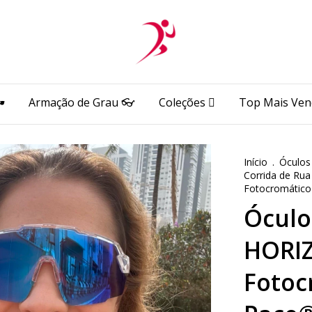
️
Armação de Grau 👓
Coleções 🫆
Top Mais Ven
Início
.
Óculos
Corrida de Rua
Fotocromático
Óculo
HORIZ
Fotoc