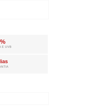
0%
A E UVB
dias
ANTIA