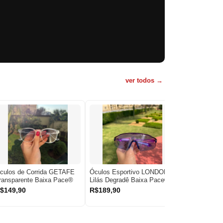
ver todos →
culos de Corrida GETAFE
Óculos Esportivo LONDON
Óculos Espor
ransparente Baixa Pace®
Lilás Degradê Baixa Pace®
Preto com Az
Pace®
$149,90
R$189,90
R$179,90