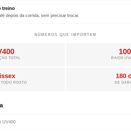
 treino
fé depois da corrida, sem precisar trocar.
NÚMEROS QUE IMPORTAM
V400
10
ÇÃO TOTAL
RAIOS UV
issex
180 
 TODO ROSTO
DE GAR
a
e UV400