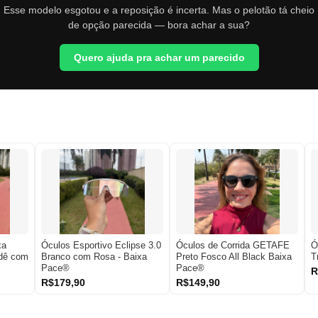
Esse modelo esgotou e a reposição é incerta. Mas o pelotão tá cheio
de opção parecida — bora achar a sua?
Quero ajuda pra achar um parecido
xa
Óculos Esportivo Eclipse 3.0
Óculos de Corrida GETAFE
Ó
adê com
Branco com Rosa - Baixa
Preto Fosco All Black Baixa
T
Pace®
Pace®
R
R$179,90
R$149,90