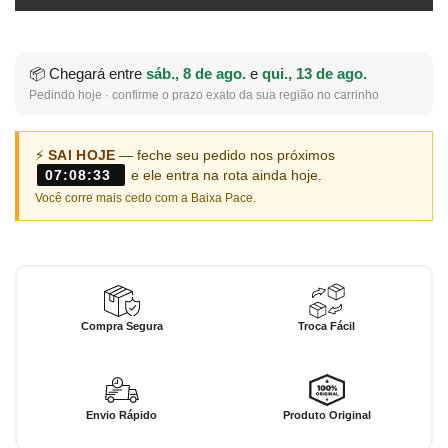
📦 Chegará entre
sáb., 8 de ago.
e
qui., 13 de ago.
Pedindo hoje · confirme o prazo exato da sua região no carrinho
⚡
SAI HOJE
— feche seu pedido nos próximos
07:08:33
e ele entra na rota ainda hoje.
Você corre mais cedo com a Baixa Pace.
Compra Segura
Troca Fácil
Envio Rápido
Produto Original