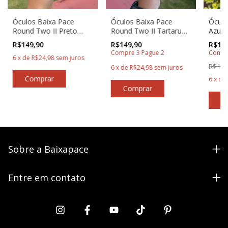
Óculos Baixa Pace
Óculos Baixa Pace
Óculo
Round Two II Preto
Round Two II Tartaruga
Azul 
para Corredores
para Corredores
Redo
R$149,90
R$149,90
R$169
Corre
Compre 3 Pague 2
Compr
6
x
de
R$24,98
sem juros
R$199
6
x
de
R$24,98
sem juros
6
x
de
Sobre a Baixapace
Entre em contato