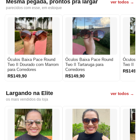
Mesma pegada, prontos pra largar
ver todos →
parecidos com esse, em estoque
Óculos Baixa Pace Round
Óculos Baixa Pace Round
Óculos B
Two II Dourado com Marrom
Two II Tartaruga para
Two II Pr
para Corredores
Corredores
R$149,9
R$149,90
R$149,90
Largando na Elite
ver todos →
os mais vendidos da loja