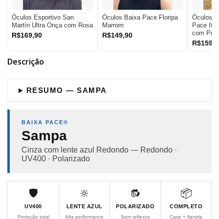
Óculos Esportivo San
Óculos Baixa Pace Floripa
Óculos d
Martín Ultra Onça com Rosa
Marrom
Pace Ite
com Prat
R$169,90
R$149,90
R$159,9
Descrição
RESUMO — SAMPA
BAIXA PACE®
Sampa
Cinza com lente azul Redondo — Redondo ·
UV400 · Polarizado
🛡️
🔆
🔂
📦
UV400
LENTE AZUL
POLARIZADO
COMPLETO
Proteção total
Alta performance
Sem reflexos
Case + flanela