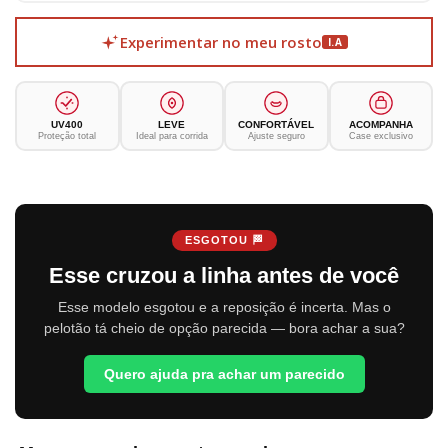
Experimentar no meu rosto
I.A
UV400
LEVE
CONFORTÁVEL
ACOMPANHA
Proteção total
Ideal para corrida
Ajuste seguro
Case exclusivo
ESGOTOU 🏁
Esse cruzou a linha antes de você
Esse modelo esgotou e a reposição é incerta. Mas o
pelotão tá cheio de opção parecida — bora achar a sua?
Quero ajuda pra achar um parecido