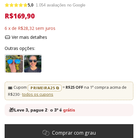
5,0
·
1.054
avaliações no Google
R$169,90
6
x de
R$28,32
sem juros
Ver mais detalhes
Outras opções:
Cupom
=
R$25 OFF
na 1ª compra acima de
🎟️
PRIMEIRA25 ⧉
R$230 ·
todos os cupons
🎁
Leve
3
, pague
2
·
o 3º é
grátis
Comprar com grau