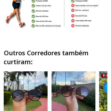
Outros Corredores também
curtiram:
⏳ ÚLT