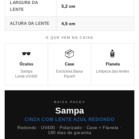
LARGURA DA
5,2 cm
LENTE
ALTURA DA LENTE
4,5 cm
O QUE VEM NA CAIXA
🕶️
📦
🧴
Óculos
Case
Flanela
Sampa
Exclusiva Baixa
Limpeza das lentes
Lente UV400
Pace®
BAIXA PACE®
Sampa
CINZA COM LENTE AZUL REDONDO
Redondo · UV400 · Polarizado · Case + Flanela ·
180 dias de garantia