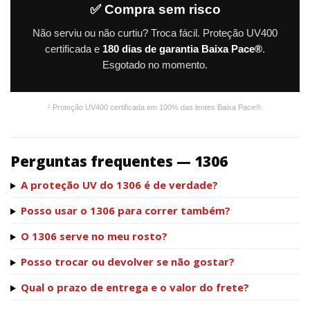
✅ Compra sem risco
Não serviu ou não curtiu? Troca fácil. Proteção UV400
certificada e
180 dias de garantia Baixa Pace®
.
Esgotado no momento.
¹ Proteção UV400 certificada em 100% das lentes Baixa Pace®.
Perguntas frequentes — 1306
A proteção UV do 1306 é de verdade?
Posso usar o 1306 para correr também?
O 1306 serve no meu rosto?
Posso trocar ou devolver se não gostar?
Qual o prazo de entrega e o valor do frete?