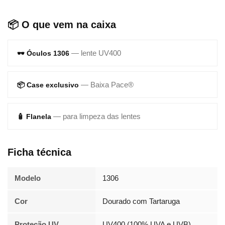
📦 O que vem na caixa
— lente UV400
🕶️ Óculos 1306
— Baixa Pace®
📦 Case exclusivo
— para limpeza das lentes
🧴 Flanela
Ficha técnica
Modelo
1306
Cor
Dourado com Tartaruga
Proteção UV
UV400 (100% UVA e UVB)