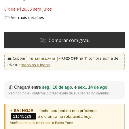
6
x de
R$26,65
sem juros
Ver mais detalhes
Comprar com grau
Cupom
=
R$25 OFF
na 1ª compra acima de
🎟️
PRIMEIRA25 ⧉
R$230 ·
todos os cupons
📦 Chegará entre
seg., 10 de ago.
e
sex., 14 de ago.
Pedindo hoje · confirme o prazo exato da sua região no carrinho
⚡
SAI HOJE
— feche seu pedido nos próximos
11:45:29
e ele entra na rota ainda hoje.
Você corre mais cedo com a Baixa Pace.