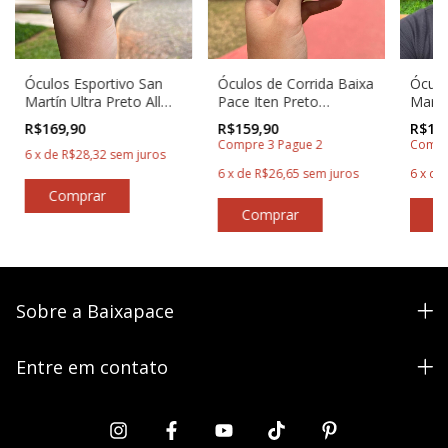
Óculos Esportivo San
Óculos de Corrida Baixa
Óculo
Martín Ultra Preto All
Pace Iten Preto
Martí
Black
Degradê com Prata
Trans
R$169,90
R$159,90
R$169
Compre 3 Pague 2
Compr
6
x
de
R$28,32
sem juros
6
x
de
R$26,65
sem juros
6
x
de
Sobre a Baixapace
Entre em contato