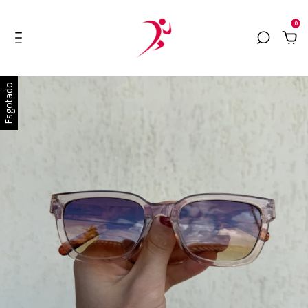
0
Esgotado