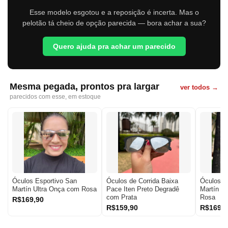
Esse modelo esgotou e a reposição é incerta. Mas o
pelotão tá cheio de opção parecida — bora achar a sua?
Quero ajuda pra achar um parecido
Mesma pegada, prontos pra largar
ver todos →
parecidos com esse, em estoque
Óculos Esportivo San
Óculos de Corrida Baixa
Óculos E
Martín Ultra Onça com Rosa
Pace Iten Preto Degradê
Martín Ul
com Prata
Rosa
R$169,90
R$159,90
R$169,9