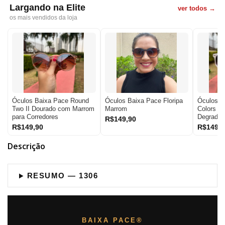
Largando na Elite
ver todos →
os mais vendidos da loja
Óculos Baixa Pace Round
Óculos Baixa Pace Floripa
Óculos B
Two II Dourado com Marrom
Marrom
Colors T
para Corredores
Degradê
R$149,90
R$149,90
R$149,9
Descrição
RESUMO — 1306
BAIXA PACE®