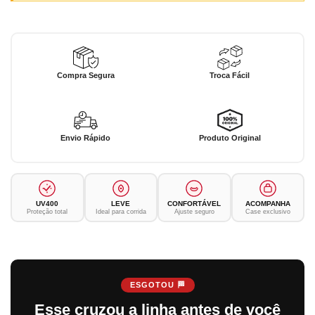
Compra Segura
Troca Fácil
Envio Rápido
Produto Original
UV400
LEVE
CONFORTÁVEL
ACOMPANHA
Proteção total
Ideal para corrida
Ajuste seguro
Case exclusivo
ESGOTOU 🏁
Esse cruzou a linha antes de você