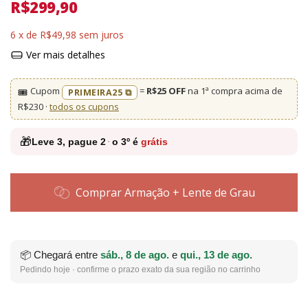
R$299,90
6
x de
R$49,98
sem juros
Ver mais detalhes
Cupom
=
R$25 OFF
na 1ª compra acima de
🎟️
PRIMEIRA25 ⧉
R$230 ·
todos os cupons
🎁
Leve
3
, pague
2
·
o 3º é
grátis
Comprar Armação + Lente de Grau
📦 Chegará entre
sáb., 8 de ago.
e
qui., 13 de ago.
Pedindo hoje · confirme o prazo exato da sua região no carrinho