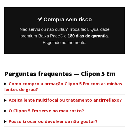
✅ Compra sem risco
Não serviu ou não curtiu? Troca fácil. Qualidade
premium Baixa Pace® e
180 dias de garantia
.
Esgotado no momento.
Perguntas frequentes — Clipon 5 Em
Como compro a armação Clipon 5 Em com as minhas
lentes de grau?
Aceita lente multifocal ou tratamento antirreflexo?
O Clipon 5 Em serve no meu rosto?
Posso trocar ou devolver se não gostar?