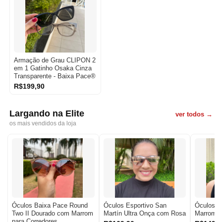
Armação de Grau CLIPON 2
em 1 Gatinho Osaka Cinza
Transparente - Baixa Pace®
R$199,90
Largando na Elite
ver todos →
os mais vendidos da loja
Óculos Baixa Pace Round
Óculos Esportivo San
Óculos B
Two II Dourado com Marrom
Martín Ultra Onça com Rosa
Marrom
para Corredores