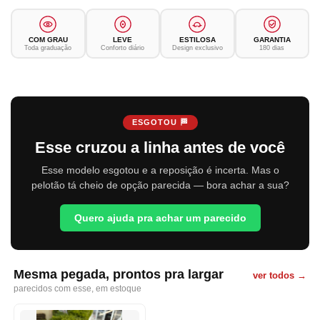
COM GRAU
LEVE
ESTILOSA
GARANTIA
Toda graduação
Conforto diário
Design exclusivo
180 dias
ESGOTOU 🏁
Esse cruzou a linha antes de você
Esse modelo esgotou e a reposição é incerta. Mas o
pelotão tá cheio de opção parecida — bora achar a sua?
Quero ajuda pra achar um parecido
Mesma pegada, prontos pra largar
ver todos →
parecidos com esse, em estoque