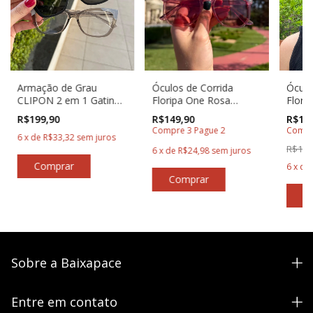
Armação de Grau
Óculos de Corrida
Óculo
CLIPON 2 em 1 Gatinho
Floripa One Rosa
Flori
Osaka Cinza
Transparente Baixa
R$199,90
R$149,90
R$149
Transparente - Baixa
Pace®
Compre 3 Pague 2
Compr
Pace®
6
x
de
R$33,32
sem juros
R$199
6
x
de
R$24,98
sem juros
6
x
de
Sobre a Baixapace
Entre em contato