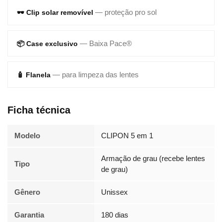
— proteção pro sol
🕶️ Clip solar removível
— Baixa Pace®
📦 Case exclusivo
— para limpeza das lentes
🧴 Flanela
Ficha técnica
Modelo
CLIPON 5 em 1
Armação de grau (recebe lentes
Tipo
de grau)
Gênero
Unissex
Garantia
180 dias