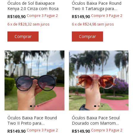
Óculos de Sol Baixapace
Óculos Baixa Pace Round
Kenya 2.0 Cinza com Rosa
Two II Tartaruga para
Corredores
Compre 3 Pague 2
Compre 3 Pague 2
R$169,90
R$149,90
6
x
de
R$28,32
sem juros
6
x
de
R$24,98
sem juros
Óculos Baixa Pace Round
Óculos Baixa Pace Seoul
Two II Preto para
Dourado com Marrom
Corredores
Degradê
Compre 3 Pague 2
Compre 3 Pague 2
R$149,90
R$149,90