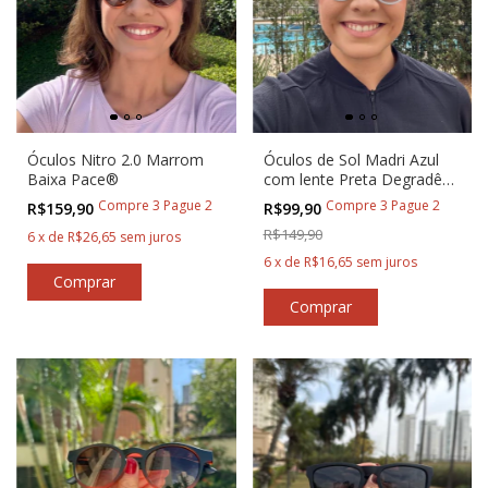
Óculos Nitro 2.0 Marrom
Óculos de Sol Madri Azul
Baixa Pace®
com lente Preta Degradê
Redondo para Corredores
Compre 3 Pague 2
Compre 3 Pague 2
R$159,90
R$99,90
R$149,90
6
x
de
R$26,65
sem juros
6
x
de
R$16,65
sem juros