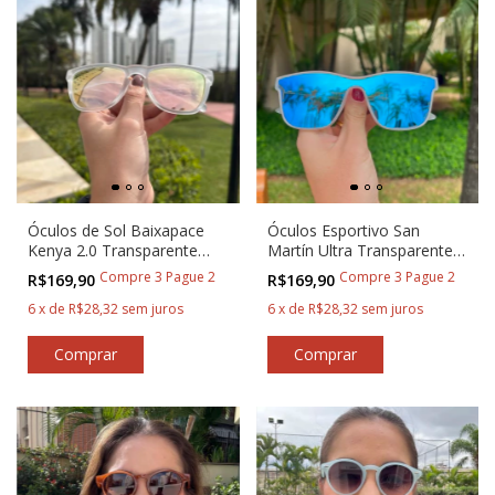
Óculos de Sol Baixapace
Óculos Esportivo San
Kenya 2.0 Transparente
Martín Ultra Transparente
com Rosa
com Azul
Compre 3 Pague 2
Compre 3 Pague 2
R$169,90
R$169,90
6
x
de
R$28,32
sem juros
6
x
de
R$28,32
sem juros