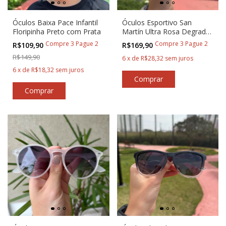
Óculos Baixa Pace Infantil
Óculos Esportivo San
Floripinha Preto com Prata
Martín Ultra Rosa Degradê
com lente Rosa
Compre 3 Pague 2
Compre 3 Pague 2
R$109,90
R$169,90
R$149,90
6
x
de
R$28,32
sem juros
6
x
de
R$18,32
sem juros