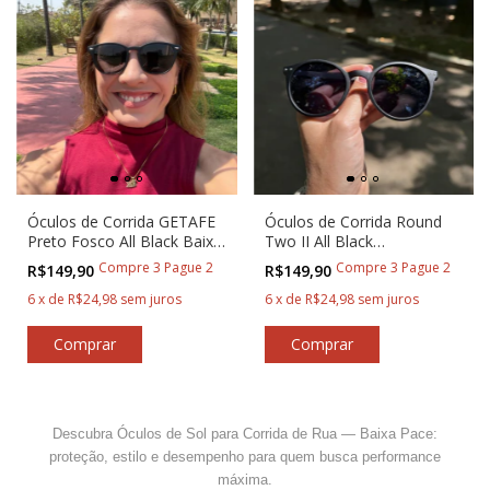
Óculos de Corrida GETAFE
Óculos de Corrida Round
Preto Fosco All Black Baixa
Two II All Black
Pace®
Antiderrapante | Baixa
Compre 3 Pague 2
Compre 3 Pague 2
R$149,90
R$149,90
Pace
6
x
de
R$24,98
sem juros
6
x
de
R$24,98
sem juros
Descubra Óculos de Sol para Corrida de Rua — Baixa Pace:
proteção, estilo e desempenho para quem busca performance
máxima.