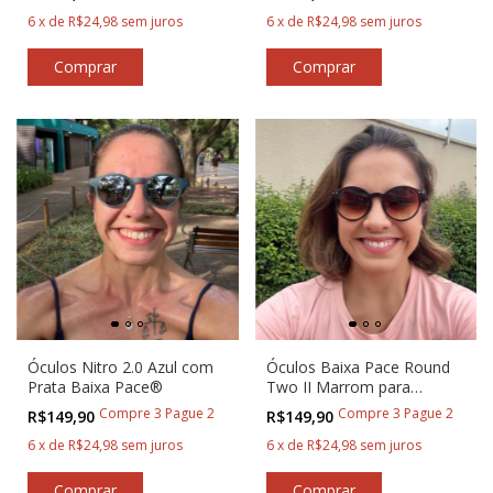
6
x
de
R$24,98
sem juros
6
x
de
R$24,98
sem juros
Óculos Nitro 2.0 Azul com
Óculos Baixa Pace Round
Prata Baixa Pace®
Two II Marrom para
Corredores
Compre 3 Pague 2
Compre 3 Pague 2
R$149,90
R$149,90
6
x
de
R$24,98
sem juros
6
x
de
R$24,98
sem juros