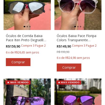
Óculos de Corrida Baixa
Óculos Baixa Pace Floripa
Pace Iten Preto Degradê
Colors Transparente
com Prata
Degradê
Compre 3 Pague 2
Compre 3 Pague 2
R$159,90
R$149,90
R$199,90
6
x
de
R$26,65
sem juros
6
x
de
R$24,98
sem juros
🔥 MAIS VENDIDO
🔥 MAIS VENDIDO