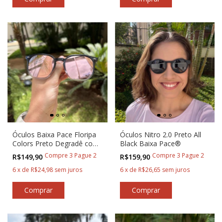
Óculos Baixa Pace Floripa
Óculos Nitro 2.0 Preto All
Colors Preto Degradê com
Black Baixa Pace®
Rosa
Compre 3 Pague 2
Compre 3 Pague 2
R$149,90
R$159,90
6
x
de
R$24,98
sem juros
6
x
de
R$26,65
sem juros