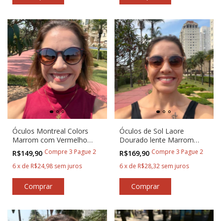
Óculos Montreal Colors
Óculos de Sol Laore
Marrom com Vermelho
Dourado lente Marrom
Baixa Pace®
Degradê - Baixa Pace
Compre 3 Pague 2
Compre 3 Pague 2
R$149,90
R$169,90
6
x
de
R$24,98
sem juros
6
x
de
R$28,32
sem juros