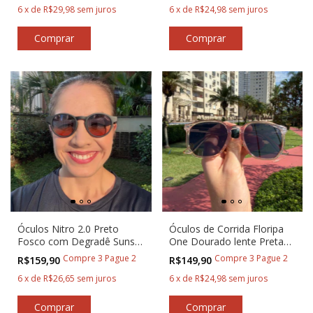
6
x
de
R$29,98
sem juros
6
x
de
R$24,98
sem juros
Óculos Nitro 2.0 Preto
Óculos de Corrida Floripa
Fosco com Degradê Sunset
One Dourado lente Preta
Baixa Pace®
Baixa Pace®
Compre 3 Pague 2
Compre 3 Pague 2
R$159,90
R$149,90
6
x
de
R$26,65
sem juros
6
x
de
R$24,98
sem juros