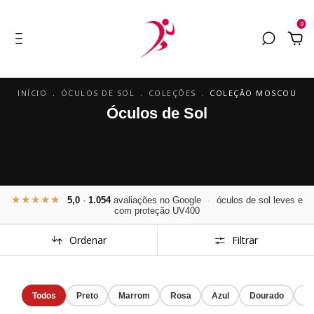
0
INÍCIO
.
ÓCULOS DE SOL
.
COLEÇÕES
.
COLEÇÃO MOSCOU
Óculos de Sol
★★★★★
5,0
·
1.054
avaliações no Google
·
óculos de sol leves e
com proteção UV400
Ordenar
Filtrar
Todos
Preto
Marrom
Rosa
Azul
Dourado
Ve