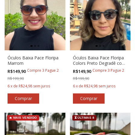
Óculos Baixa Pace Floripa
Óculos Baixa Pace Floripa
Marrom
Colors Preto Degradê com
Prata
Compre 3 Pague 2
Compre 3 Pague 2
R$149,90
R$149,90
R$199,90
R$199,90
6
x
de
R$24,98
sem juros
6
x
de
R$24,98
sem juros
🔥 MAIS VENDIDO
⏳ ÚLTIMAS 8