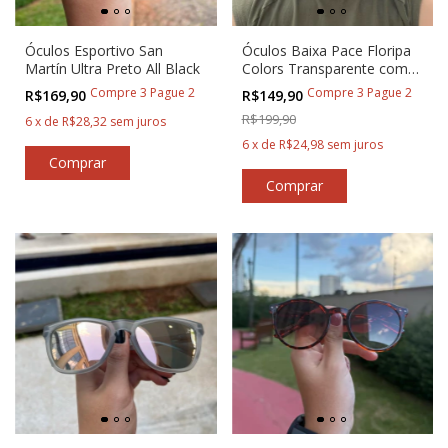
Óculos Esportivo San
Óculos Baixa Pace Floripa
Martín Ultra Preto All Black
Colors Transparente com
Rosa
Compre 3 Pague 2
Compre 3 Pague 2
R$169,90
R$149,90
R$199,90
6
x
de
R$28,32
sem juros
6
x
de
R$24,98
sem juros