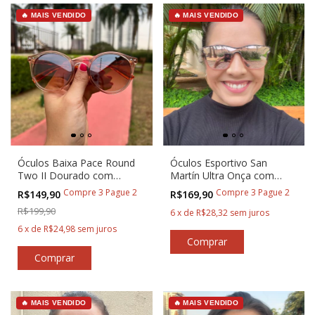
🔥 MAIS VENDIDO
🔥 MAIS VENDIDO
Óculos Baixa Pace Round
Óculos Esportivo San
Two II Dourado com
Martín Ultra Onça com
Marrom para Corredores
Rosa
Compre 3 Pague 2
Compre 3 Pague 2
R$149,90
R$169,90
R$199,90
6
x
de
R$28,32
sem juros
6
x
de
R$24,98
sem juros
🔥 MAIS VENDIDO
🔥 MAIS VENDIDO