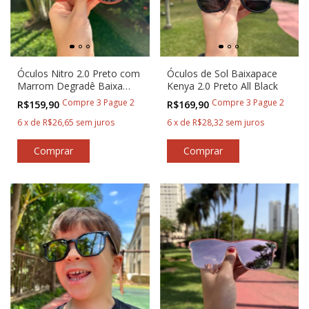
Óculos Nitro 2.0 Preto com
Óculos de Sol Baixapace
Marrom Degradê Baixa
Kenya 2.0 Preto All Black
Pace®
Compre 3 Pague 2
Compre 3 Pague 2
R$159,90
R$169,90
6
x
de
R$26,65
sem juros
6
x
de
R$28,32
sem juros