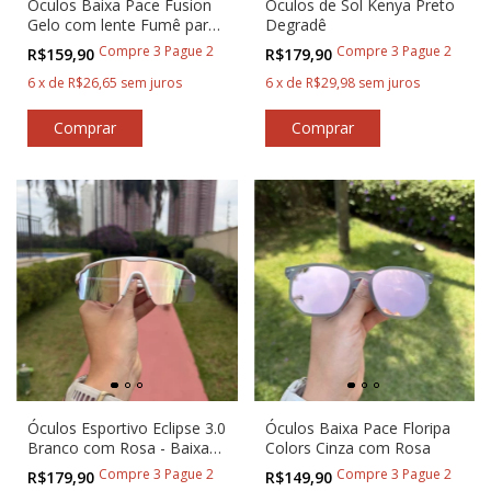
Óculos Baixa Pace Fusion
Óculos de Sol Kenya Preto
Gelo com lente Fumê para
Degradê
Corredores
Compre 3 Pague 2
Compre 3 Pague 2
R$159,90
R$179,90
6
x
de
R$26,65
sem juros
6
x
de
R$29,98
sem juros
Óculos Esportivo Eclipse 3.0
Óculos Baixa Pace Floripa
Branco com Rosa - Baixa
Colors Cinza com Rosa
Pace®
Compre 3 Pague 2
Compre 3 Pague 2
R$179,90
R$149,90