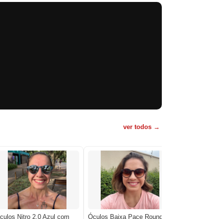
ver todos →
culos Nitro 2.0 Azul com
Óculos Baixa Pace Round
Óculos Nitro 