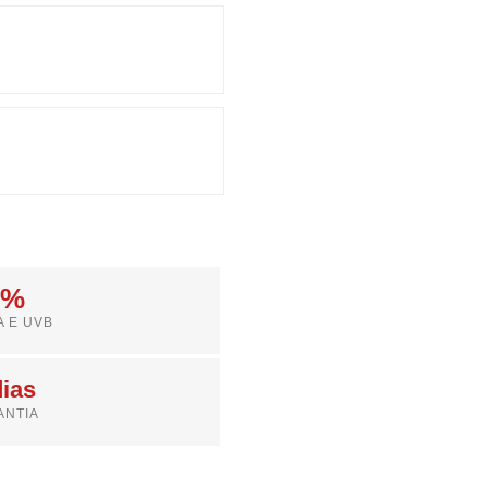
0%
A E UVB
dias
ANTIA