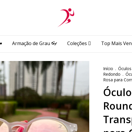
️
Armação de Grau 👓
Coleções 🫆
Top Mais Ven
Início
.
Óculos
Redondo
.
Óc
Rosa para Cor
Óculo
Roun
Trans