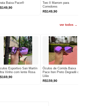
rata Baixa Pace®
Two II Marrom para
Black Baixa
Corredores
$149,90
R$159,90
R$149,90
ver todos →
culos Esportivo San Martín
Óculos de Corrida Baixa
Óculos Espor
ltra Vinho com lente Rosa
Pace Iten Preto Degradê com
Ultra Preto Al
Lilás
$169,90
R$169,90
R$159,90