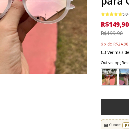
para 
5,0
R$149,90
R$199,90
6
x de
R$24,98
Ver mais de
Outras opções
Cupom
🎟️
P