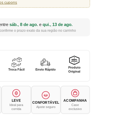
os cupons
entre
sáb., 8 de ago.
e
qui., 13 de ago.
confirme o prazo exato da sua região no carrinho
Produto
Troca Fácil
Envio Rápido
Original
LEVE
ACOMPANHA
CONFORTÁVEL
Ideal para
Case
Ajuste seguro
corrida
exclusivo