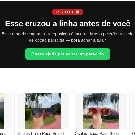
ESGOTOU 🏁
Esse cruzou a linha antes de você
Esse modelo esgotou e a reposição é incerta. Mas o pelotão tá cheio
de opção parecida — bora achar a sua?
Quero ajuda pra achar um parecido
ound
Óculos Baixa Pace Round
Óculos Baixa Pace Seoul
Ó