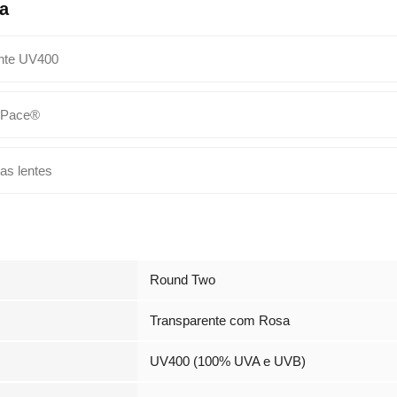
a
nte UV400
 Pace®
as lentes
Round Two
Transparente com Rosa
UV400 (100% UVA e UVB)