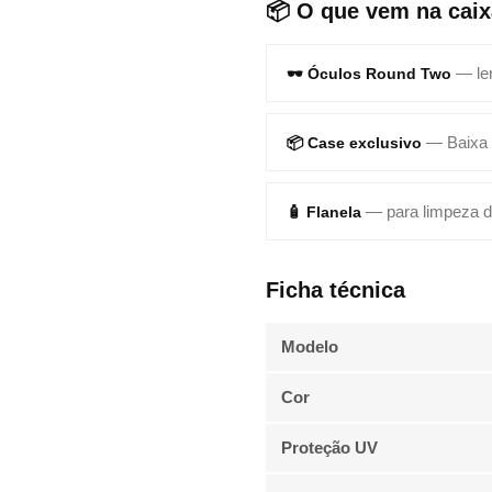
📦 O que vem na caix
— le
🕶️ Óculos Round Two
— Baixa
📦 Case exclusivo
— para limpeza d
🧴 Flanela
Ficha técnica
Modelo
Cor
Proteção UV