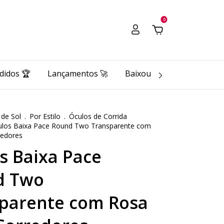
0
didos 🏆
Lançamentos 🚀
Baixou o Pace 🔥
Pace 
 de Sol
.
Por Estilo
.
Óculos de Corrida
ulos Baixa Pace Round Two Transparente com
redores
s Baixa Pace
d Two
parente com Rosa