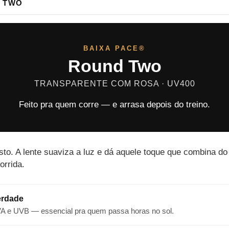
 TWO
BAIXA PACE®
Round Two
TRANSPARENTE COM ROSA · UV400
Feito pra quem corre — e arrasa depois do treino.
osto. A lente suaviza a luz e dá aquele toque que combina d
orrida.
erdade
VA e UVB — essencial pra quem passa horas no sol.