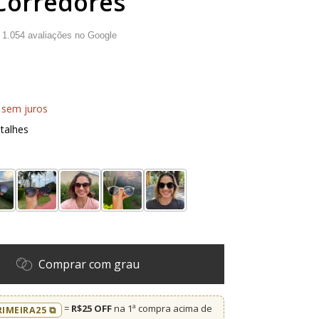
Corredores
·
1.054
avaliações no Google
sem juros
talhes
:
Comprar com grau
=
R$25 OFF
na 1ª compra acima de
RIMEIRA25 ⧉